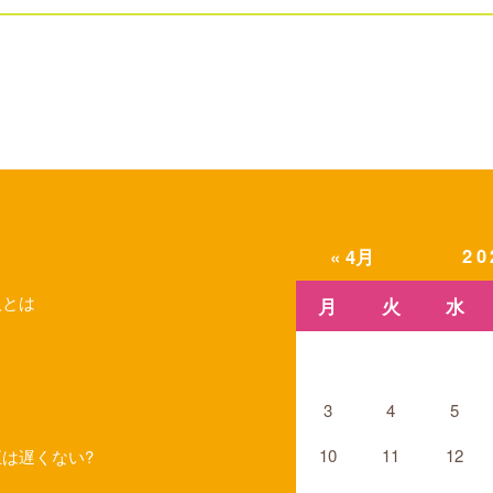
2
« 4月
人とは
月
火
水
3
4
5
10
11
12
は遅くない?