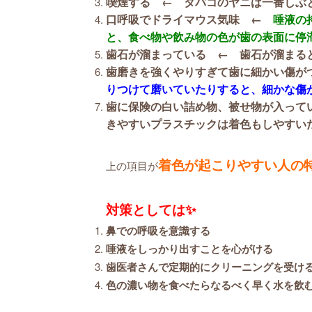
喫煙する ← タバコのヤニは一番しぶと
口呼吸でドライマウス気味 ←
唾液の
と、食べ物や飲み物の色が歯の表面に停
歯石が溜まっている ← 歯石が溜まる
歯磨きを強くやりすぎて歯に細かい傷
りつけて磨いていたりすると、細かな傷
歯に保険の白い詰め物、被せ物が入って
きやすいプラスチックは着色もしやすい
着色が起こりやすい人の
上の項目が
対策としては✨
鼻での呼吸を意識する
唾液をしっかり出すことを心がける
歯医者さんで定期的にクリーニングを受け
色の濃い物を食べたらなるべく早く水を飲