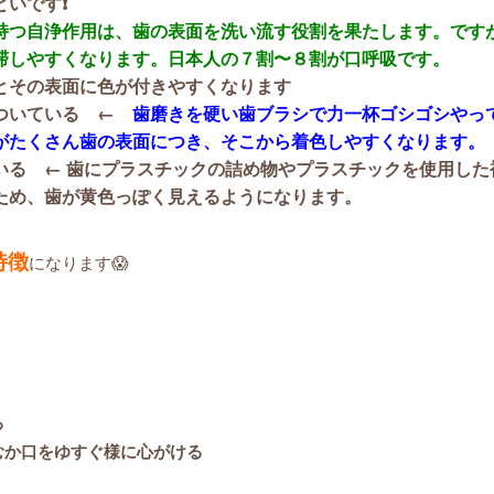
いです❗️
持つ自浄作用は、歯の表面を洗い流す役割を果たします。です
滞しやすくなります。日本人の７割〜８割が口呼吸です。
とその表面に色が付きやすくなります
がついている ←
歯磨きを硬い歯ブラシで力一杯ゴシゴシやっ
がたくさん歯の表面につき、そこから着色しやすくなります。
いる ← 歯にプラスチックの詰め物やプラスチックを使用した
ため、歯が黄色っぽく見えるようになります。
特徴
になります😱
る
むか口をゆすぐ様に心がける