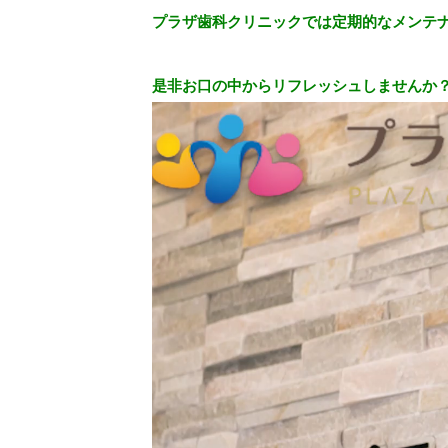
プラザ歯科クリニックでは定期的なメンテ
是非お口の中からリフレッシュしませんか
動
画
プ
レ
ー
ヤ
ー