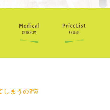
しまうの❓🦷