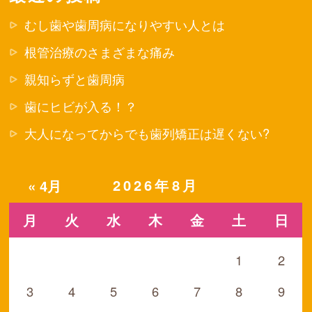
むし歯や歯周病になりやすい人とは
根管治療のさまざまな痛み
親知らずと歯周病
歯にヒビが入る！？
大人になってからでも歯列矯正は遅くない?
2026年8月
« 4月
月
火
水
木
金
土
日
1
2
3
4
5
6
7
8
9