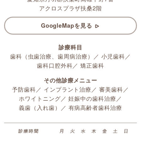
アクロスプラザ扶桑2階
GoogleMapを見る
診療科目
歯科（
虫歯治療
、
歯周病治療
）／
小児歯科
／
歯科口腔外科
／
矯正歯科
その他診療メニュー
予防歯科
／
インプラント治療
／
審美歯科
／
ホワイトニング
／
妊娠中の歯科治療
／
義歯（入れ歯）
／
有病高齢者歯科治療