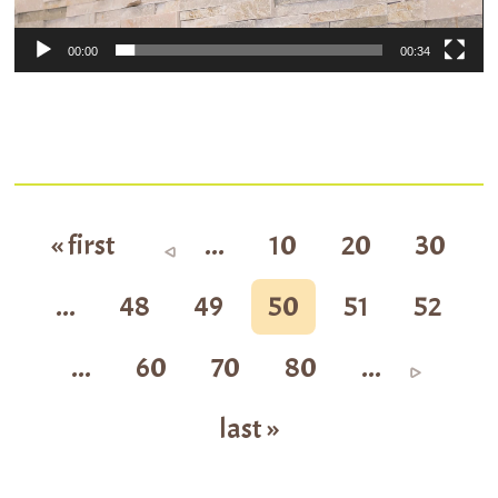
ー
00:00
00:34
« first
...
10
20
30
...
48
49
50
51
52
...
60
70
80
...
last »